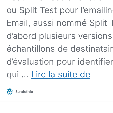
ou Split Test pour l’emaili
Email, aussi nommé Split 
d’abord plusieurs versions
échantillons de destinatai
d’évaluation pour identifie
Réalisez
qui …
Lire la suite de
un
A/B
Test
Sendethic
Email
ou
Split
Testing