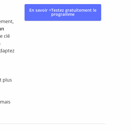
En savoir +
Testez gratuitement le
programme
nement,
un
e clé
n
adaptez
e
t plus
amais