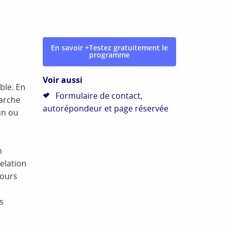
En savoir +
Testez gratuitement le
programme
Voir aussi
ble. En
Formulaire de contact,
marche
autorépondeur et page réservée
un ou
n
elation
jours
s