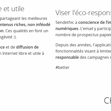
 et utile
Viser l'éco-respon
 partageant les meilleures
Sendethic a
conscience de l’i
ontenus riches, non inféodé
numériques
. L’email y partic
on
. Ces qualités en font un
nombre de prospectus papier
gévité :).
Depuis des années, l'applica
nce
et de
diffusion de
fonctionnalités visant à limit
Internet libre et utile à
responsable
des campagnes m
#better
C