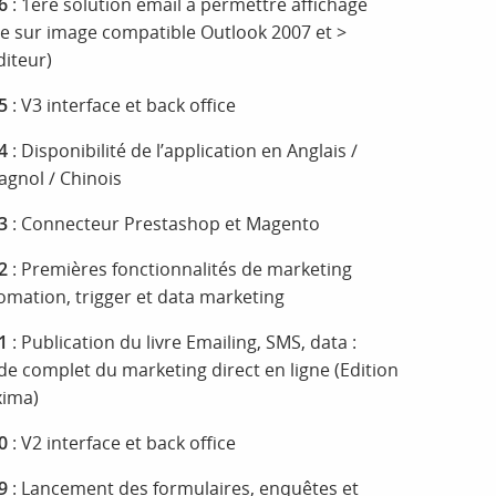
6
: 1ère solution email à permettre affichage
te sur image compatible Outlook 2007 et >
diteur)
5
: V3 interface et back office
4
: Disponibilité de l’application en Anglais /
agnol / Chinois
3
: Connecteur Prestashop et Magento
2
: Premières fonctionnalités de marketing
omation, trigger et data marketing
1
: Publication du livre Emailing, SMS, data :
de complet du marketing direct en ligne (Edition
ima)
0
: V2 interface et back office
9
: Lancement des formulaires, enquêtes et