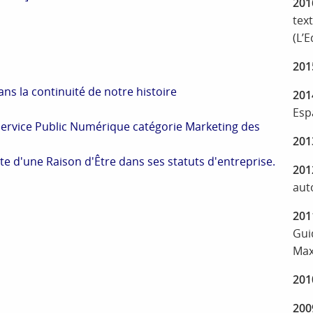
201
tex
(L’E
201
s la continuité de notre histoire
201
Esp
 Service Public Numérique catégorie Marketing des
201
 d'une Raison d'Être dans ses statuts d'entreprise.
201
aut
201
Gui
Max
201
200