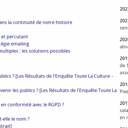
202
202
s la continuité de notre histoire
sen
 et percutant
202
tégie emailing
abs
tiples : les solutions possibles
201
de 1
ass
blics ? [Les Résultats de l'Enquête Toute La Culture –
201
enir les publics ? [Les Résultats de l'Enquête Toute La
Pix
201
 en conformité avec le RGPD ?
sal
en 
t-elle le nom ?
trait]