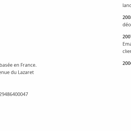
lan
200
déo
200
Ema
clie
200
 basée en France.
venue du Lazaret
9129486400047