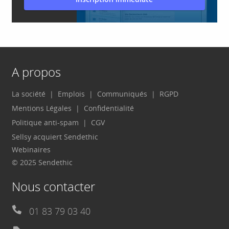
A propos
La société
Emplois
Communiqués
RGPD
Mentions Légales
Confidentialité
Politique anti-spam
CGV
Sellsy acquiert Sendethic
Webinaires
© 2025 Sendethic
Nous contacter
01 83 79 03 40