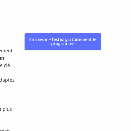
En savoir +
Testez gratuitement le
programme
nement,
un
e clé
n
adaptez
e
t plus
amais