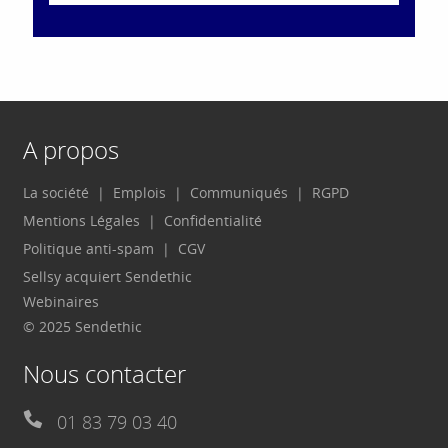
A propos
La société
Emplois
Communiqués
RGPD
Mentions Légales
Confidentialité
Politique anti-spam
CGV
Sellsy acquiert Sendethic
Webinaires
© 2025 Sendethic
Nous contacter
01 83 79 03 40