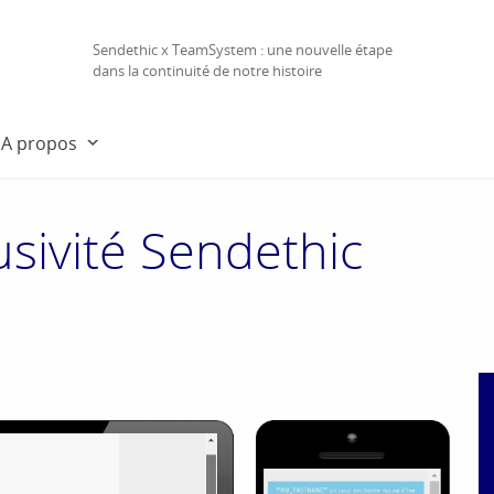
Sendethic x TeamSystem : une nouvelle étape
dans la continuité de notre histoire
A propos
usivité Sendethic