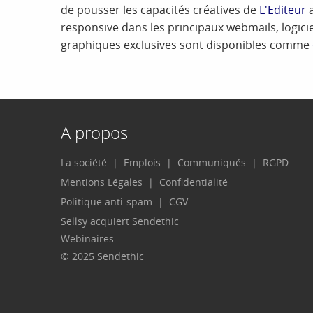
de pousser les capacités créatives de
L'Editeur
a
responsive dans les principaux webmails, logici
graphiques exclusives sont disponibles comme
A propos
La société
Emplois
Communiqués
RGPD
Mentions Légales
Confidentialité
Politique anti-spam
CGV
Sellsy acquiert Sendethic
Webinaires
© 2025 Sendethic