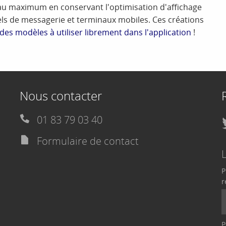
u maximum en conservant l'optimisation d'affichage
els de messagerie et terminaux mobiles. Ces créations
des modèles à utiliser librement dans l'application
!
Nous contacter
01 83 79 03 40
Formulaire de contact
P
r
P