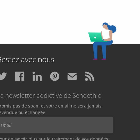
Restez avec nous
La newsletter addictive de Sendethic
romis pas de spam et votre email ne sera jamais
evendue ou échangée
our en savoir plus sur le traitement de vos données