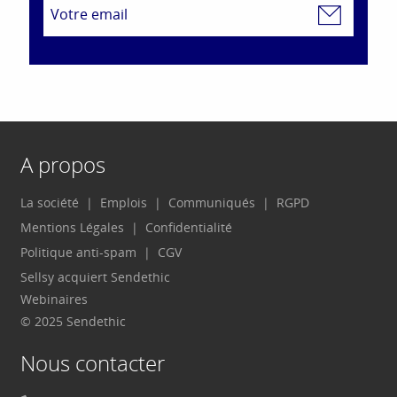
A propos
La société
Emplois
Communiqués
RGPD
Mentions Légales
Confidentialité
Politique anti-spam
CGV
Sellsy acquiert Sendethic
Webinaires
© 2025 Sendethic
Nous contacter