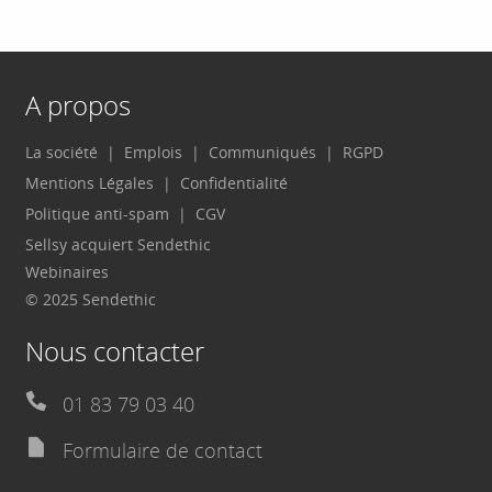
A propos
La société
Emplois
Communiqués
RGPD
Mentions Légales
Confidentialité
Politique anti-spam
CGV
Sellsy acquiert Sendethic
Webinaires
© 2025 Sendethic
Nous contacter
01 83 79 03 40
Formulaire de contact