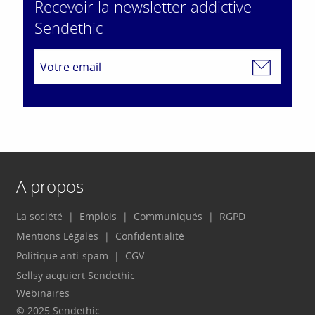
Recevoir la newsletter addictive
Sendethic
A propos
La société
Emplois
Communiqués
RGPD
Mentions Légales
Confidentialité
Politique anti-spam
CGV
Sellsy acquiert Sendethic
Webinaires
© 2025 Sendethic