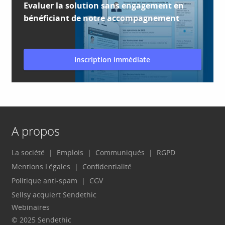
Evaluer la solution sans engagement en
bénéficiant de notre accompagnement
Inscription immédiate
A propos
La société
Emplois
Communiqués
RGPD
Mentions Légales
Confidentialité
Politique anti-spam
CGV
Sellsy acquiert Sendethic
Webinaires
© 2025 Sendethic