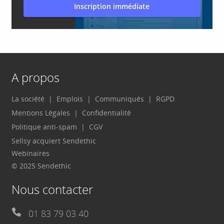
Inscription immédiate
A propos
La société
Emplois
Communiqués
RGPD
Mentions Légales
Confidentialité
Politique anti-spam
CGV
Sellsy acquiert Sendethic
Webinaires
© 2025 Sendethic
Nous contacter
01 83 79 03 40