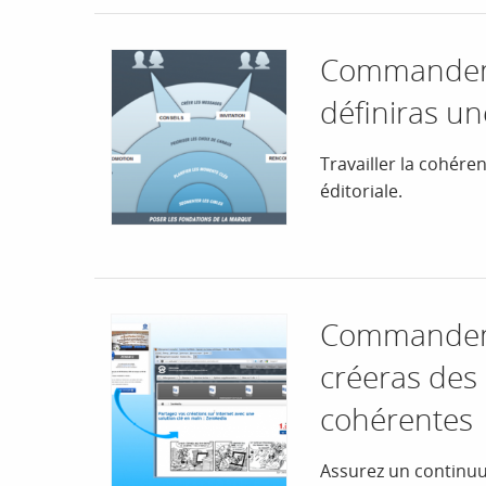
Commandeme
définiras un
Travailler la cohére
éditoriale.
Commandeme
créeras des 
cohérentes
Assurez un continuu