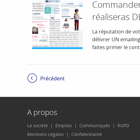
Commandeme
réaliseras D
La réputation de vot
délivrer UN emailing
faites primer le con
Précédent
A propos
La société
Emplois
Communiqués
RGPD
Mentions Légales
Confidentialité