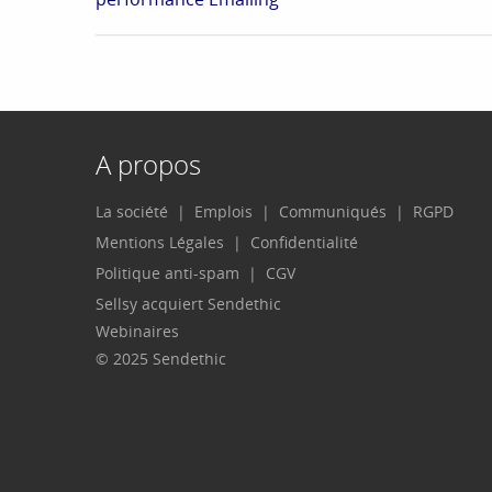
A propos
La société
Emplois
Communiqués
RGPD
Mentions Légales
Confidentialité
Politique anti-spam
CGV
Sellsy acquiert Sendethic
Webinaires
© 2025 Sendethic