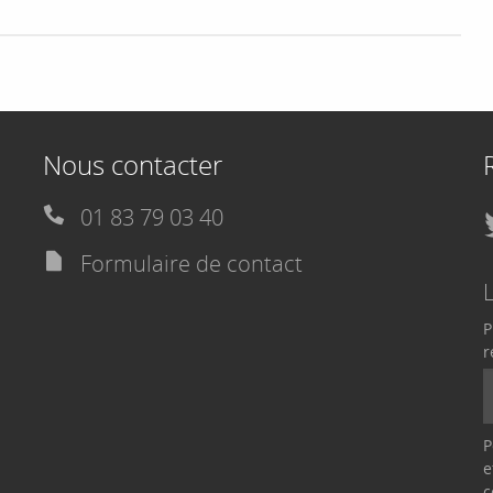
Nous contacter
01 83 79 03 40
Formulaire de contact
P
r
P
e
c