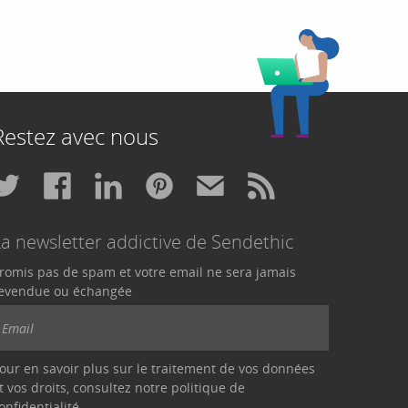
Restez avec nous
La newsletter addictive de Sendethic
romis pas de spam et votre email ne sera jamais
evendue ou échangée
our en savoir plus sur le traitement de vos données
t vos droits, consultez notre politique de
onfidentialité
.