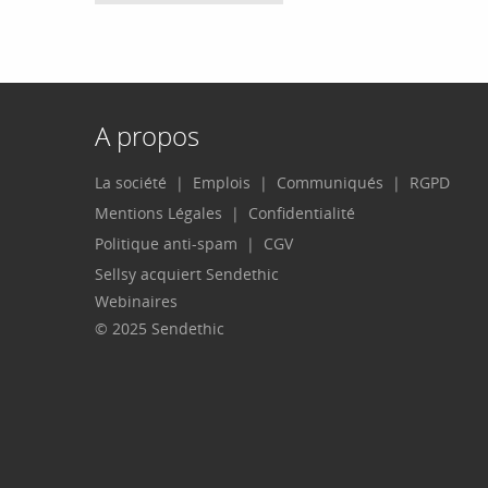
A propos
La société
Emplois
Communiqués
RGPD
Mentions Légales
Confidentialité
Politique anti-spam
CGV
Sellsy acquiert Sendethic
Webinaires
© 2025 Sendethic