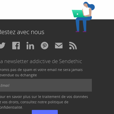
Restez avec nous
La newsletter addictive de Sendethic
romis pas de spam et votre email ne sera jamais
evendue ou échangée
our en savoir plus sur le traitement de vos données
t vos droits, consultez notre politique de
onfidentialité
.