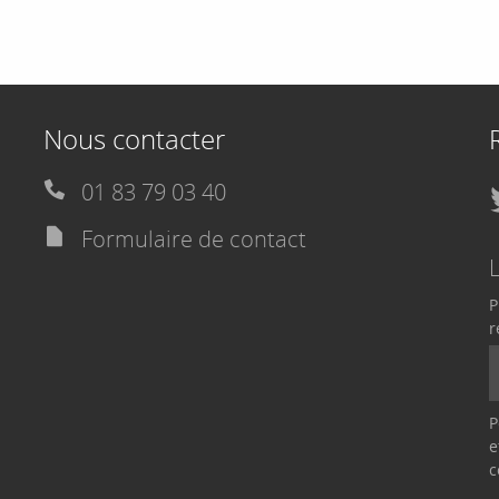
Nous contacter
01 83 79 03 40
Formulaire de contact
P
r
P
e
c