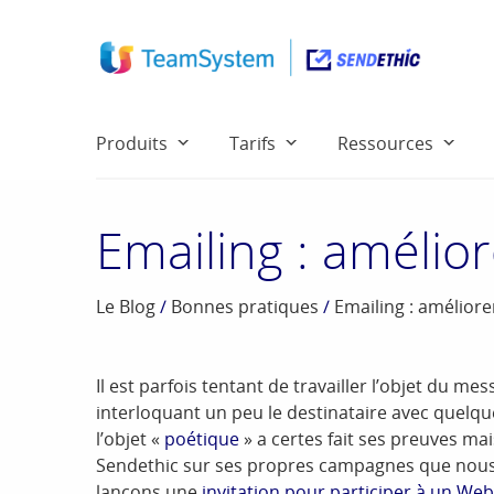
Produits
Tarifs
Ressources
Emailing : amélior
Le Blog
/
Bonnes pratiques
/
Emailing : améliore
Il est parfois tentant de travailler l’objet du me
interloquant un peu le destinataire avec quelq
l’objet «
poétique
» a certes fait ses preuves mai
Sendethic sur ses propres campagnes que nous
lançons une
invitation pour participer à un Web