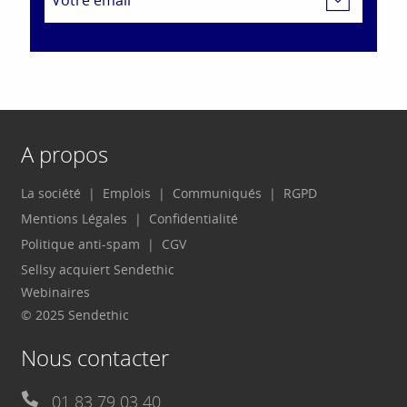
A propos
La société
Emplois
Communiqués
RGPD
Mentions Légales
Confidentialité
Politique anti-spam
CGV
Sellsy acquiert Sendethic
Webinaires
© 2025 Sendethic
Nous contacter
01 83 79 03 40