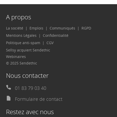
A propos
La société
Emplois
Communiqués
RGPD
Mentions Légales
Confidentialité
Politique anti-spam
CGV
Sellsy acquiert Sendethic
Webinaires
© 2025 Sendethic
Nous contacter
01 83 79 03 40
Formulaire de contact
Restez avec nous