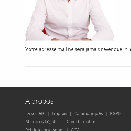
Votre adresse mail ne sera jamais revendue, n
A propos
La société
Emplois
Communiqués
RGPD
Mentions Légales
Confidentialité
Politique anti-spam
CGV