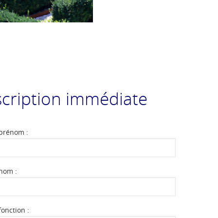
scription immédiate
 prénom :
 nom :
fonction :