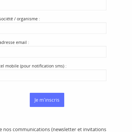
société / organisme :
adresse email :
tel mobile (pour notification sms) :
Je m'inscris
 nos communications (newsletter et invitations