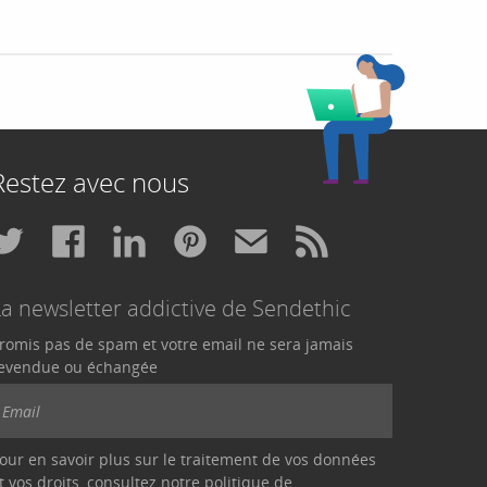
Restez avec nous
La newsletter addictive de Sendethic
romis pas de spam et votre email ne sera jamais
evendue ou échangée
our en savoir plus sur le traitement de vos données
t vos droits, consultez notre politique de