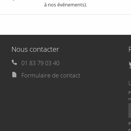
à nos événements).
Nous contacter
01 83 79 03 40
Formulaire de contact
P
r
P
e