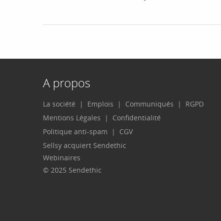
A propos
La société
Emplois
Communiqués
RGPD
Mentions Légales
Confidentialité
Politique anti-spam
CGV
Sellsy acquiert Sendethic
Webinaires
© 2025 Sendethic