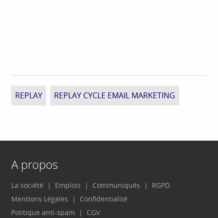
REPLAY
REPLAY CYCLE EMAIL MARKETING
A propos
La société
Emplois
Communiqués
RGPD
Mentions Légales
Confidentialité
Politique anti-spam
CGV