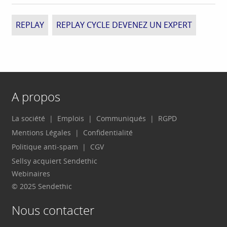
REPLAY
REPLAY CYCLE DEVENEZ UN EXPERT
A propos
La société
Emplois
Communiqués
RGPD
Mentions Légales
Confidentialité
Politique anti-spam
CGV
Sellsy acquiert Sendethic
Webinaires
© 2025 Sendethic
Nous contacter