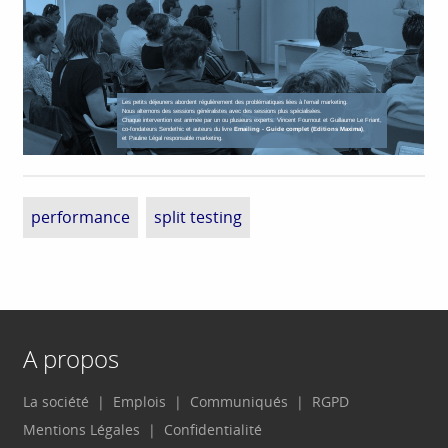
Les petits déjeuners abordent régulièrement des problématiques liées à l'email marketing.
Nous alternons des sessions généralistes avec des sessions plus spécialisées.
Chaque intervention est animée par un ou plusieurs experts. Vincent Fournout et Guillaume Le Friant,
co-fondateurs Sendethic et auteurs du livre
Emailing - Guide complet (Editions Maxima)
,
et Pauline Légal responsable marketing.
performance
split testing
A propos
La société
Emplois
Communiqués
RGPD
Mentions Légales
Confidentialité