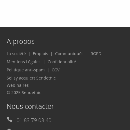
A propos
La société
Emplois
Communiqués
RGPD
Mentions Légales
Confidentialité
Politique anti-spam
CGV
Sellsy acquiert Sendethic
Webinaires
© 2025 Sendethic
Nous contacter
01 83 79 03 40