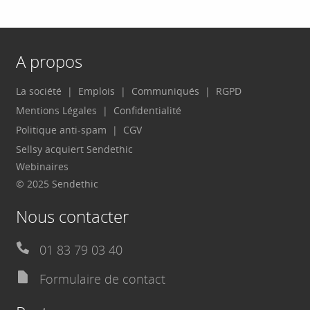
A propos
La société
Emplois
Communiqués
RGPD
Mentions Légales
Confidentialité
Politique anti-spam
CGV
Sellsy acquiert Sendethic
Webinaires
© 2025 Sendethic
Nous contacter
01 83 79 03 40
Formulaire de contact