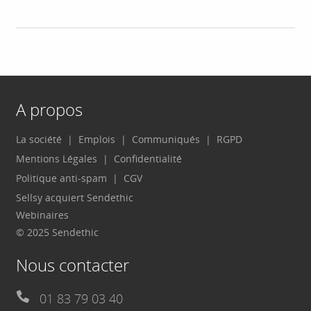
A propos
La société
Emplois
Communiqués
RGPD
Mentions Légales
Confidentialité
Politique anti-spam
CGV
Sellsy acquiert Sendethic
Webinaires
© 2025 Sendethic
Nous contacter
01 83 79 03 40