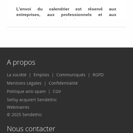
A propos
La société
Emplois
Communiqués
RGPD
Mentions Légales
Confidentialité
Politique anti-spam
CGV
Sellsy acquiert Sendethic
Webinaires
© 2025 Sendethic
Nous contacter