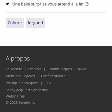
Une belle surprise vous attend à la fin 🙂
Culture
forgood
A propos
La société
Emplois
Communiqués
RGPD
Mentions Légales
Confidentialité
Politique anti-spam
CGV
Sellsy acquiert Sendethic
Webinaires
© 2025 Sendethic