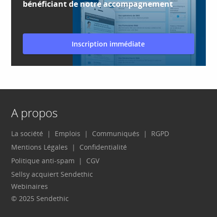
bénéficiant de notre accompagnement
Inscription immédiate
A propos
La société
Emplois
Communiqués
RGPD
Mentions Légales
Confidentialité
Politique anti-spam
CGV
Sellsy acquiert Sendethic
Webinaires
© 2025 Sendethic