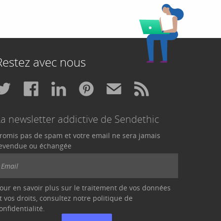
Restez avec nous
La newsletter addictive de Sendethic
romis pas de spam et votre email ne sera jamais
evendue ou échangée
our en savoir plus sur le traitement de vos données
t vos droits, consultez notre politique de
onfidentialité
.