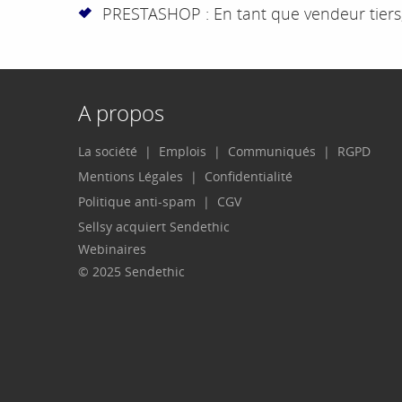
PRESTASHOP : En tant que vendeur tiers
A propos
La société
Emplois
Communiqués
RGPD
Mentions Légales
Confidentialité
Politique anti-spam
CGV
Sellsy acquiert Sendethic
Webinaires
© 2025 Sendethic