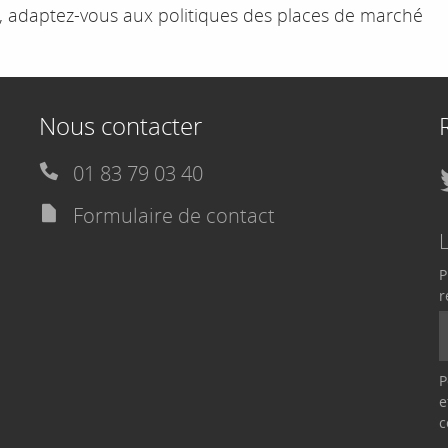
, adaptez-vous aux politiques des places de marché
Nous contacter
01 83 79 03 40
Formulaire de contact
P
r
P
e
c