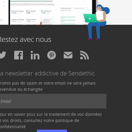
Restez avec nous
La newsletter addictive de Sendethic
romis pas de spam et votre email ne sera jamais
evendue ou échangée
our en savoir plus sur le traitement de vos données
t vos droits, consultez notre politique de
onfidentialité
.