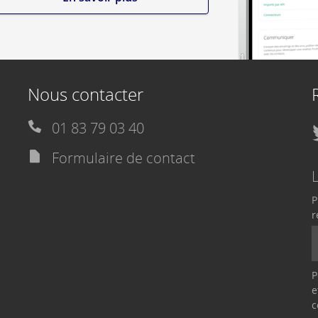
Nous contacter
01 83 79 03 40
Formulaire de contact
P
r
P
e
c