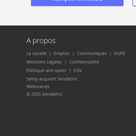
A propos
La société
Emplois
Communiqués
RGPD
Mentions Légales
Confidentialité
Politique anti-spam
CGV
Sellsy acquiert Sendethic
Webinaires
© 2025 Sendethic