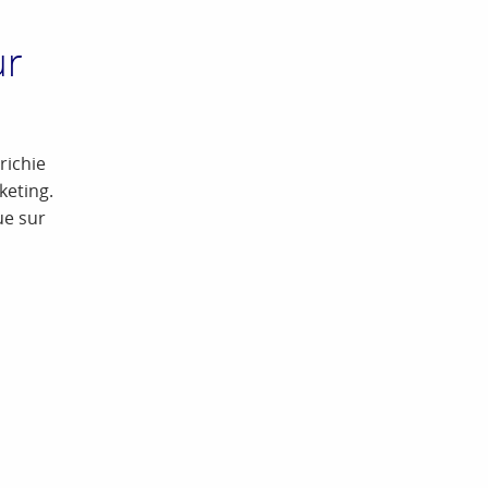
ur
richie
keting.
ue sur