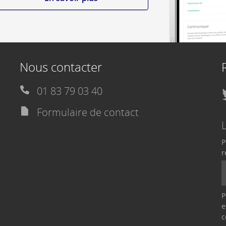
Nous contacter
01 83 79 03 40
Formulaire de contact
P
r
P
e
c