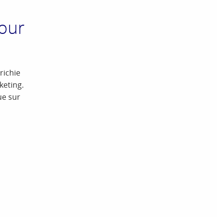
pour
richie
keting.
ue sur