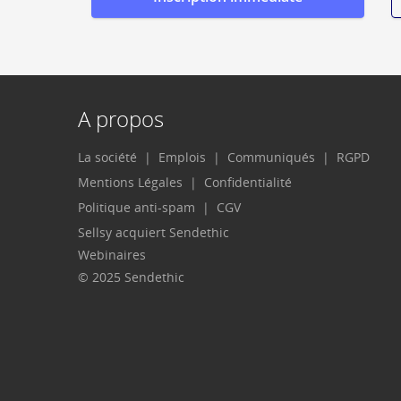
A propos
La société
Emplois
Communiqués
RGPD
Mentions Légales
Confidentialité
Politique anti-spam
CGV
Sellsy acquiert Sendethic
Webinaires
© 2025 Sendethic