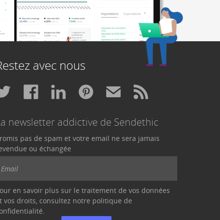
Restez avec nous
La newsletter addictive de Sendethic
romis pas de spam et votre email ne sera jamais
evendue ou échangée
our en savoir plus sur le traitement de vos données
t vos droits, consultez notre politique de
onfidentialité
.