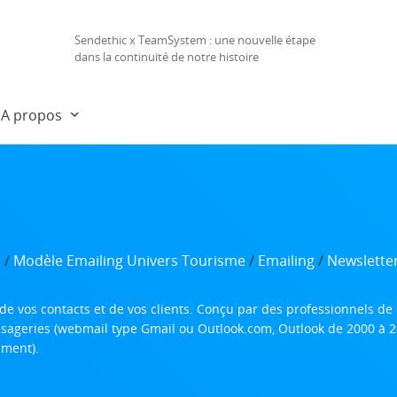
Sendethic x TeamSystem : une nouvelle étape
dans la continuité de notre histoire
A propos
s
/
Modèle Emailing Univers Tourisme
/
Emailing
/
Newslette
de vos contacts et de vos clients. Conçu par des professionnels d
essageries (webmail type Gmail ou Outlook.com, Outlook de 2000 à 
mment).