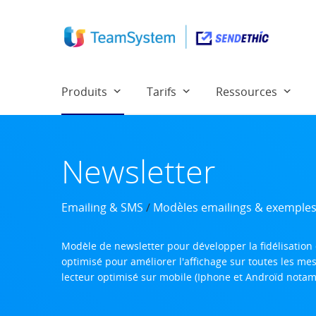
Produits
Tarifs
Ressources
Newsletter
Emailing & SMS
/
Modèles emailings & exemple
Modèle de newsletter pour développer la fidélisation 
optimisé pour améliorer l'affichage sur toutes les m
lecteur optimisé sur mobile (Iphone et Androïd nota