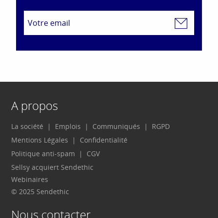
A propos
La société
Emplois
Communiqués
RGPD
Mentions Légales
Confidentialité
Politique anti-spam
CGV
Sellsy acquiert Sendethic
Webinaires
© 2025 Sendethic
Nous contacter