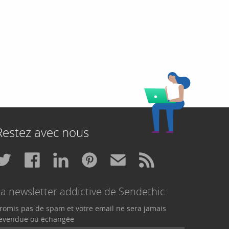
Restez avec nous
La newsletter addictive de Sendethic
romis pas de spam et votre email ne sera jamais
evendue ou échangée