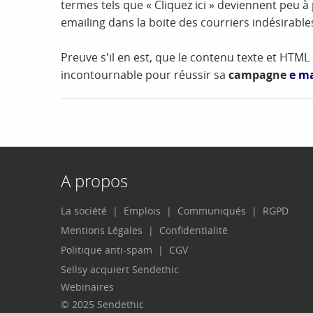
termes tels que « Cliquez ici » deviennent peu 
emailing dans la boite des courriers indésirable
Preuve s'il en est, que le contenu texte et HTM
incontournable pour réussir sa
campagne
e ma
A propos
La société
Emplois
Communiqués
RGPD
Mentions Légales
Confidentialité
Politique anti-spam
CGV
Sellsy acquiert Sendethic
Webinaires
© 2025 Sendethic