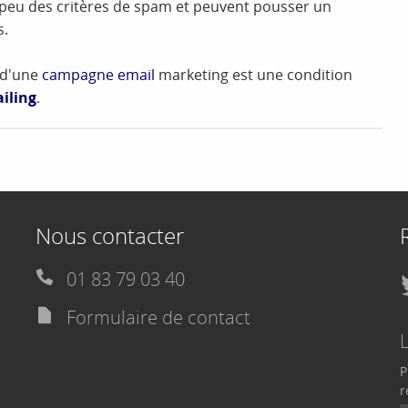
à peu des critères de spam et peuvent pousser un
s.
L d'une
campagne email
marketing est une condition
iling
.
Nous contacter
01 83 79 03 40
Formulaire de contact
P
r