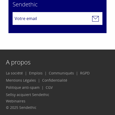
Sendethic
A propos
La société
Emplois
Communiqués
RGPD
Mentions Légales
Confidentialité
Politique anti-spam
CGV
Sellsy acquiert Sendethic
Webinaires
© 2025 Sendethic