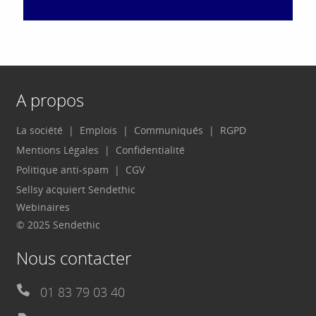
A propos
La société
Emplois
Communiqués
RGPD
Mentions Légales
Confidentialité
Politique anti-spam
CGV
Sellsy acquiert Sendethic
Webinaires
© 2025 Sendethic
Nous contacter
01 83 79 03 40