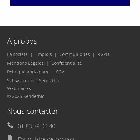
A propos
La société
Emplois
Communiqués
RGPD
Mentions Légales
Confidentialité
Politique anti-spam
CGV
Sellsy acquiert Sendethic
Webinaires
© 2025 Sendethic
Nous contacter
01 83 79 03 40
Formulaire de contact