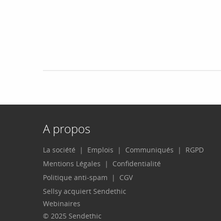
A propos
La société
Emplois
Communiqués
RGPD
Mentions Légales
Confidentialité
Politique anti-spam
CGV
Sellsy acquiert Sendethic
Webinaires
© 2025 Sendethic