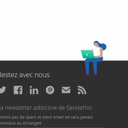
Restez avec nous
La newsletter addictive de Sendethic
romis pas de spam et votre email ne sera jamais
evendue ou échangée