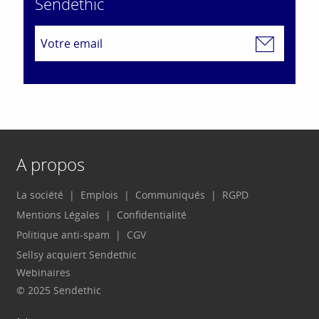
Sendethic
A propos
La société
Emplois
Communiqués
RGPD
Mentions Légales
Confidentialité
Politique anti-spam
CGV
Sellsy acquiert Sendethic
Webinaires
© 2025 Sendethic