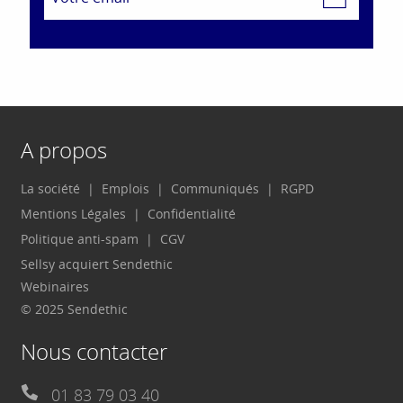
A propos
La société
Emplois
Communiqués
RGPD
Mentions Légales
Confidentialité
Politique anti-spam
CGV
Sellsy acquiert Sendethic
Webinaires
© 2025 Sendethic
Nous contacter
01 83 79 03 40