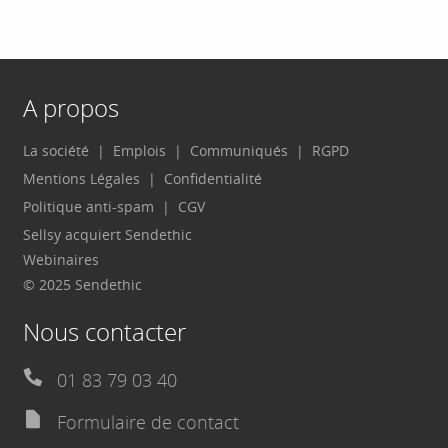
A propos
La société
Emplois
Communiqués
RGPD
Mentions Légales
Confidentialité
Politique anti-spam
CGV
Sellsy acquiert Sendethic
Webinaires
© 2025 Sendethic
Nous contacter
01 83 79 03 40
Formulaire de contact