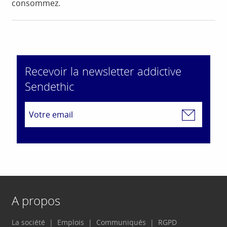
consommez.
Recevoir la newsletter addictive
Sendethic
A propos
La société
Emplois
Communiqués
RGPD