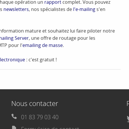
 chaque opération un
rapport
complet. Vous pouvez
os
newsletters
, nos spécialistes de
l'e-mailing
s'en
nformation mature et souhaitez lui faire piloter notre
mailing Server
, une offre de routage pour les
TP pour l'
emailing de masse
.
lectronique
: c'est gratuit !
Nous contacter
01 83 79 03 40