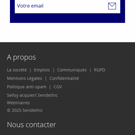
A propos
La société
Emplois
Communiqués
RGPD
Mentions Légales
Confidentialité
Politique anti-spam
CGV
Sellsy acquiert Sendethic
Webinaires
© 2025 Sendethic
Nous contacter