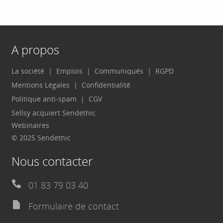
A propos
La société
Emplois
Communiqués
RGPD
Mentions Légales
Confidentialité
Politique anti-spam
CGV
Sellsy acquiert Sendethic
Webinaires
© 2025 Sendethic
Nous contacter
01 83 79 03 40
Formulaire de contact