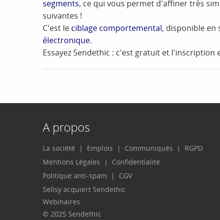
segments
, ce qui vous permet d'affiner très si
suivantes !
C'est le
ciblage comportemental
, disponible en 
électronique
.
Essayez Sendethic : c'est gratuit et l'inscription
A propos
La société
Emplois
Communiqués
RGPD
Mentions Légales
Confidentialité
Politique anti-spam
CGV
Sellsy acquiert Sendethic
Webinaires
© 2025 Sendethic