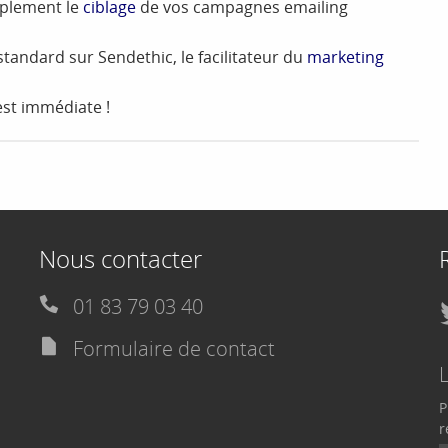
mplement le
ciblage
de vos campagnes emailing
standard sur Sendethic, le facilitateur du
marketing
 est immédiate !
Nous contacter
01 83 79 03 40
Formulaire de contact
P
r