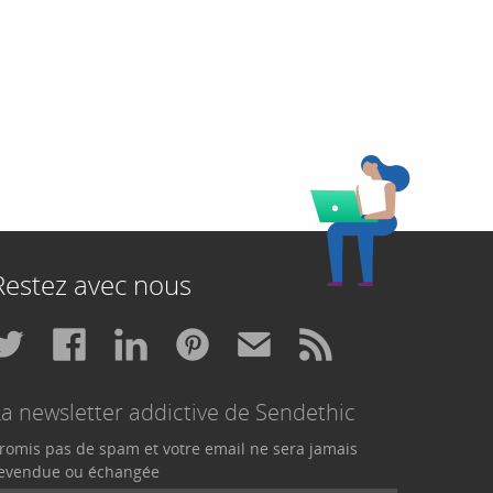
Restez avec nous
La newsletter addictive de Sendethic
romis pas de spam et votre email ne sera jamais
evendue ou échangée