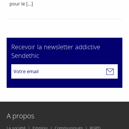
pour le […]
Recevoir la newsletter addictive
Sendethic
A propos
La société
Emplois
Communiqués
RGPD