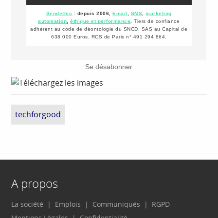
Sendethic
: d
epuis 2006,
Email
,
SMS
,
marketing
automation
,
éthique et performance
.
Tiers de confiance
adhérent au code de déontologie du SNCD. SAS au Capital de
638 000 Euros. RCS de Paris n° 491 294 864.
Se désabonner
techforgood
A propos
La société
Emplois
Communiqués
RGPD
Mentions Légales
Confidentialité