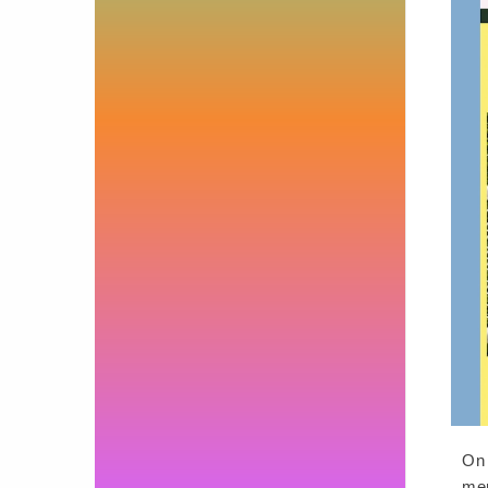
On 
men