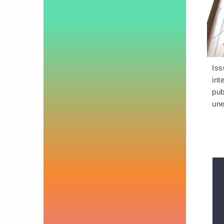
Iss
int
pub
une