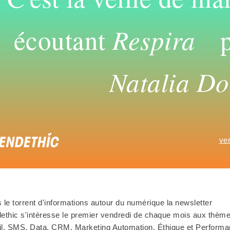
Respira
écoutant
p
Natalia D
ve
 le torrent d'informations autour du numérique la newsletter
ethic s'intéresse le premier vendredi de chaque mois aux thèm
l, SMS, Data, CRM, Marketing Automation, Éthique et Performa