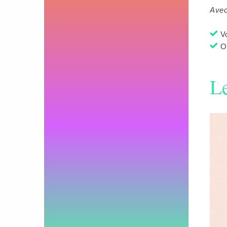
Avec
Vo
On
Le