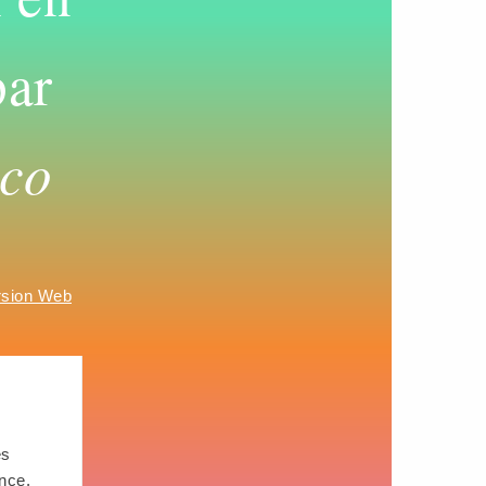
ar
oco
rsion Web
es
nce.