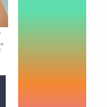
a
sur
t.