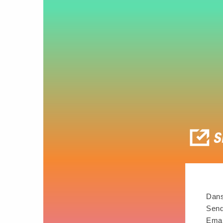
Dans
Send
Emai