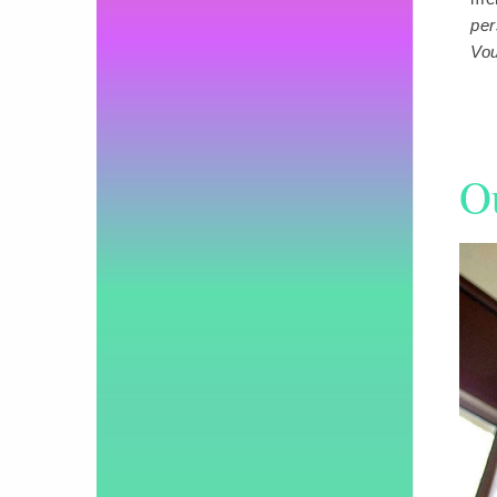
per
Vou
O