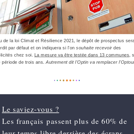
u de la loi Climat et Résilience 2021, le dépôt de prospectus ser
erdit par défaut et on indiquera si l'on
souhaite recevoir
des
licités chez soi.
La mesure va être testée dans 13 communes
, 
 période de trois ans.
Autrement dit l'Optin va remplacer l'Optou
Le saviez-vous ?
Les français passent plus de 60% de
leur temps libre derrière des écrans.