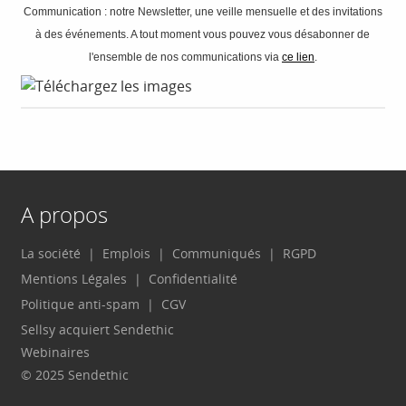
Communication : notre Newsletter, une veille mensuelle et des invitations
à des événements. A tout moment vous pouvez vous désabonner de
l'ensemble de nos communications via
ce lien
.
A propos
La société
Emplois
Communiqués
RGPD
Mentions Légales
Confidentialité
Politique anti-spam
CGV
Sellsy acquiert Sendethic
Webinaires
© 2025 Sendethic