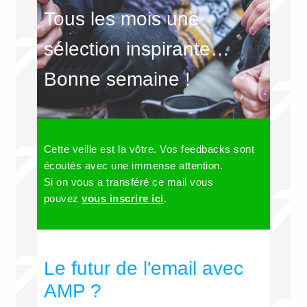
Tous les mois une
sélection inspirante…
Bonne semaine !
Cette veille est la vôtre. Vos feedbacks sont
écoutés avec une immense attention.
Si on vous a transféré ce mail vous
pouvez
vous inscrire ici
.
Le futur de l'email avec
AMP ?